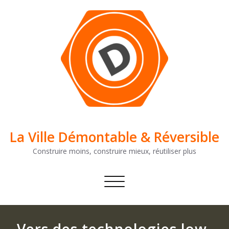
Skip
to
content
La Ville Démontable & Réversible
Construire moins, construire mieux, réutiliser plus
Afficher/masquer
la
navigation