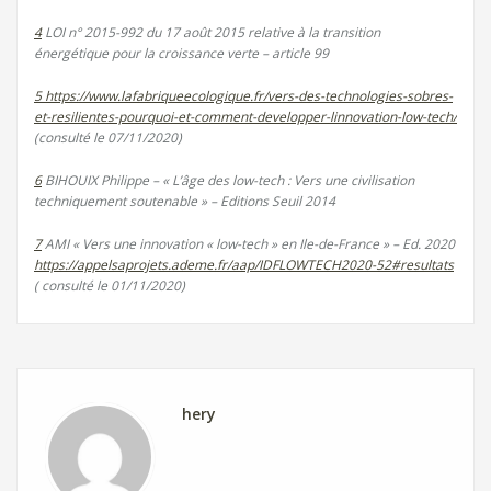
4
LOI n° 2015-992 du 17 août 2015 relative à la transition
énergétique pour la croissance verte – article 99
5
https://www.lafabriqueecologique.fr/vers-des-technologies-sobres-
et-resilientes-pourquoi-et-comment-developper-linnovation-low-tech/
(consulté le 07/11/2020)
6
BIHOUIX Philippe – « L’âge des low-tech : Vers une civilisation
techniquement soutenable » – Editions Seuil 2014
7
AMI « Vers une innovation « low-tech » en Ile-de-France » – Ed. 2020
https://appelsaprojets.ademe.fr/aap/IDFLOWTECH2020-52#resultats
( consulté le 01/11/2020)
hery