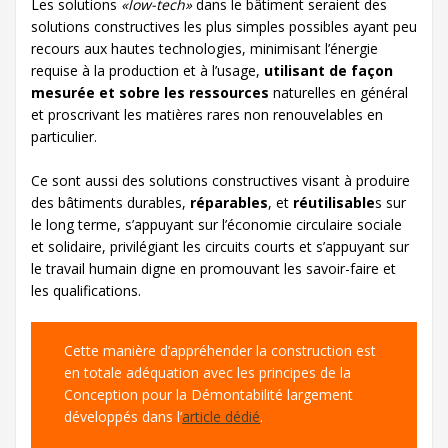
Les solutions
«low-tech»
dans le bâtiment seraient des
solutions constructives les plus simples possibles ayant peu
recours aux hautes technologies, minimisant l’énergie
requise à la production et à l’usage,
utilisant de façon
mesurée et sobre les ressources
naturelles en général
et proscrivant les matières rares non renouvelables en
particulier.
Ce sont aussi des solutions constructives visant à produire
des bâtiments durables,
réparables
, et
réutilisable
s sur
le long terme, s’appuyant sur l’économie circulaire sociale
et solidaire, privilégiant les circuits courts et s’appuyant sur
le travail humain digne en promouvant les savoir-faire et
les qualifications.
Cette manière d’appréhender la construction est
en totale adéquation avec les principes de la
Conception pour la Démontabilité largement
développés dans l’
article dédié
.