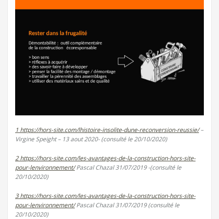
1
https://hors-site.com/lhistoire-insolite-dune-reconversion-reussie/
–
Virgine Speight – 13 aout 2020- (consulté le 20/10/2020)
2
https://hors-site.com/les-avantages-de-la-construction-hors-site-
pour-lenvironnement/
Pascal Chazal 31/07/2019 -(consulté le
20/10/2020)
3
https://hors-site.com/les-avantages-de-la-construction-hors-site-
pour-lenvironnement/
Pascal Chazal 31/07/2019 (consulté le
20/10/2020)