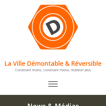
Skip
to
content
La Ville Démontable & Réversible
Construire moins, construire mieux, réutiliser plus
Afficher/masquer
la
navigation