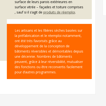
surface de leurs parois extérieures en
surface vitrée – façades et toiture comprises
, sauf si il s’agit de
produits de réemploi
.
Les artisans et les filières sèches basées sur
la préfabrication et le réemploi notamment,
ont été très favorisés grâce au
développement de la conception de
bâtiments réversibles et démontables depuis
une décennie. Nombres de bâtiments
peuvent, grâce à leur réversibilité, mutualiser
des fonctions ou être reconvertis facilement
pour d’autres programmes.