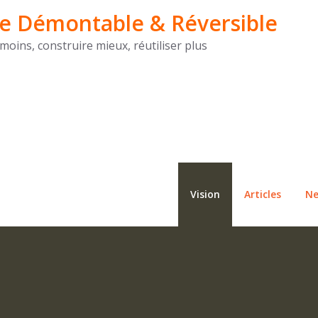
lle Démontable & Réversible
moins, construire mieux, réutiliser plus
Vision
Articles
Ne