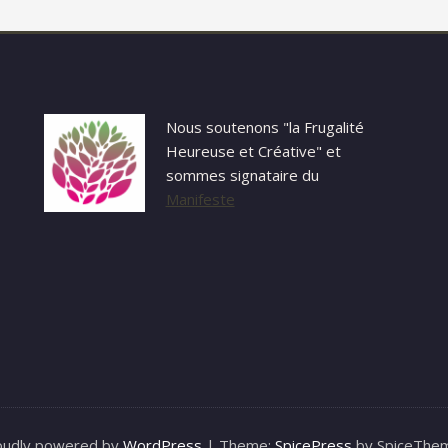
Nous soutenons "la Frugalité
Heureuse et Créative" et
sommes signataire du
Manifeste
oudly powered by
WordPress
| Theme:
SpicePress
by SpiceThe